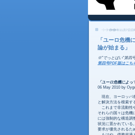
2010年11月7日
「ユーロ危機
論が始まる」
※"でっとばい"第
第四号PDF版はこち
「ユーロ危機によっ
06 May 2010 by Oygu
現在、ヨーロッパ各
と解決方法を模索す
これまで非流動性や
それらの国々は危機
には強制的な構造調
状況に置かれている
要求が優先されるた
もはや、債務超過と