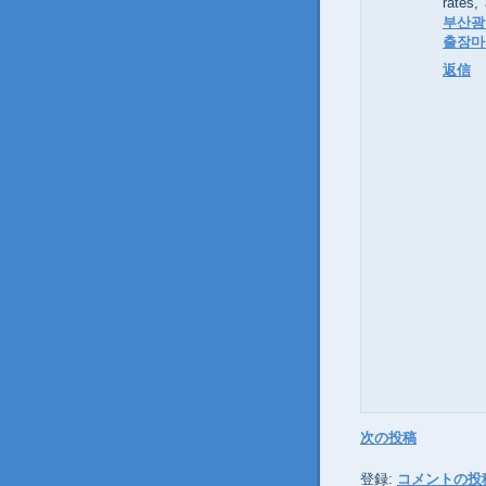
rates,
부산광
출장마
返信
次の投稿
登録:
コメントの投稿 