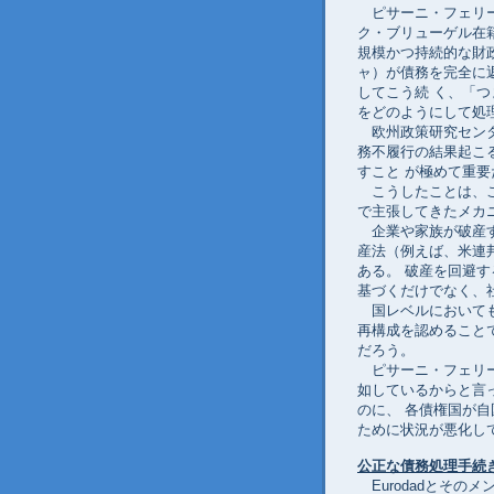
ピサーニ・フェリー
ク・ブリューゲル在
規模かつ持続的な財
ャ）が債務を完全に
してこう続 く、「
をどのようにして処
欧州政策研究センタ
務不履行の結果起こ
すこと が極めて重
こうしたことは、こ
で主張してきたメカ
企業や家族が破産す
産法（例えば、米連
ある。 破産を回避
基づくだけでなく、
国レベルにおいても
再構成を認めること
だろう。
ピサーニ・フェリー
如しているからと言
のに、 各債権国が
ために状況が悪化し
公正な債務処理手続
Eurodadとその