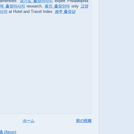
 amenities:
경기도 출장마사지
expert Philadelphia
역 출장마사지
research,
용인 출장안마
only
고양
사지
at Hotel and Travel Index.
광주 출장샵
ホーム
前の投稿
(Atom)