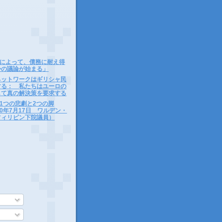
によって、債務に耐え得
かの議論が始まる」
Cネットワークはギリシャ民
する： 私たちはユーロの
して真の解決策を要求する
1つの悲劇と2つの脚
10年7月17日 ワルデン・
フィリピン下院議員）