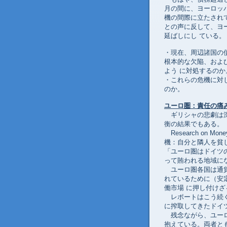
月の間に、ヨーロッ
機の間際に立たされ
との声に反して、ヨ
延ばしにし ている。
・現在、周辺諸国の
根本的な欠陥、およ
よう に対処するのか
・これらの危機に対
のか。
ユーロ圏：責任の痛
ギリシャの悲劇は深
衡の結果でもある。
Research on M
機：自分と隣人を貧
「ユーロ圏はドイツ
って賄われる地域に
ユーロ圏各国は通貨
れているために（安
働市場 に押し付け
レポートはこう続く
に搾取してきたドイ
残念ながら、ユーロ
抱えている。両者と