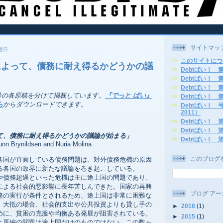
サイトマッ
日曜日
このサイトにつ
によって、債務に耐え得るかどうかの議
Debtばい！ 
Debtばい！ 
Debtばい！ 
四号の各原稿を分けて掲載しています。
『でっと ばい』
Debtばい！ 
ら
からダウンロードできます。
Debtばい！
2011）
Debtばい！ 
Debtばい！ 
て、債務に耐え得るかどうかの議論が始まる」
Debtばい！ 
nn Brynildsen and Nuria Molina
このブログ
国が直面している債務問題は、対外債務危機の原因
る各国の政界に新たな議論を巻き起こしている。
債務超過といった危機は主に途上国の問題であり、
による社会的悪影響に長年苦しんできた。国家の再興
ブログ アー
整の実行が条件とされるため、途上国は非常に困難な
。大抵の場合、社会的支出や公共投資よりも貸し手の
►
2018
(1)
めに、貧困の克服や均衡ある発展が阻害されている。
►
2015
(1)
再編の問題は途上国だけのものではない。この数ヶ