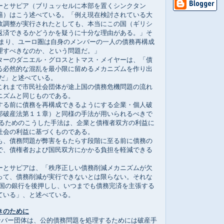
とサピア（ブリュッセルに本部を置くシンクタン
籍）はこう述べている。「例え現在検討されている大
政調整が実行されたとしても、本当にこの国（ギリシ
返済できるかどうかを疑うに十分な理由がある。」そ
つまり、ユーロ圏は自身のメンバーの一人の債務再構成
理すべきなのか、という問題だ。」
ーのダニエル・グロスとトマス・メイヤーは、「債
る必然的な混乱を最小限に留めるメカニズムを作り出
要だ」と述べている。
れまで市民社会団体が途上国の債務危機問題の流れ
ニズムと同じものである。
る前に債務を再構成できるようにする企業・個人破
邦破産法第１１章）と同様の手法が用いられるべきで
するためのこうした手法は、企業と債権者双方の利益に
社会の利益に基づくものである。
、債務問題が弊害をもたらす段階に至る前に債務の
で、債権者および国民双方にかかる負担を軽減できる
とサピアは、「秩序正しい債務削減メカニズムが欠
って、債務削減が実行できないとは限らない。それな
自国の銀行を後押しし、いつまでも債務完済を主張する
ている」、と述べている。
きのために
メンバー団体は、公的債務問題を処理するためには破産手