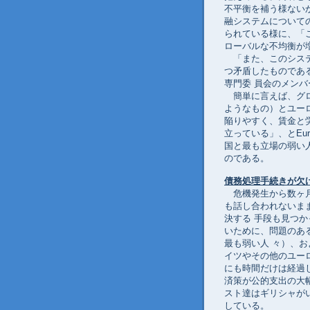
不平衡を補う様ない
融システムについての
られている様に、「
ローバルな不均衡が
「また、このシステ
つ矛盾したものであ
専門委 員会のメン
簡単に言えば、グロ
ようなもの）とユー
陥りやすく、賃金と
立っている」、とEu
国と最も立場の弱い
のである。
債務処理手続きが欠
危機発生から数ヶ月
も話し合われないま
決する 手段も見つ
いために、問題のあ
最も弱い人 々）、
イツやその他のユー
にも時間だけは経過し
済策が公的支出の大
スト達はギリシャが
している。