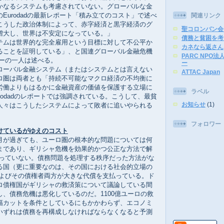
かなるシステムも考慮されていない。グローバルな金
Eurodadの最新レポート「積み立てのコスト」で述べ
関連リンク
こうした政治体制によって、赤字経済と黒字経済のグ
聖コロンバン会
増大し、世界は不安定になっている。」
債務と貧困を考
ムは世界的な完全雇用という目標に対して不公平か
カネなら返さん
ることを証明している」、と国連グローバル金融危機
PARC NPO
バーの一人は述べる。
ー
ーバル金融システム（またはシステムとは言えない
ATTAC Japan
ロ圏は両者とも「持続不可能なマクロ経済の不均衡に
労働よりもはるかに金融資産の価値を保護する立場に
ラベル
rodadのレポートでは強調されている。こうして、最貧
お知らせ
(1)
人々はこうしたシステムによって敗者に追いやられる
フォロワー
けているがゆえのコスト
が過ぎても、ユーロ圏の根本的な問題については何
まであり、ギリシャ危機を効果的かつ公正な方法で解
かっていない。債務問題を処理する秩序だった方法がな
る国（更に重要なのは、その国における社会的立場の
およびその債権者両方が大きな代償を支払っている。ド
ロ債権国がギリシャの救済策について議論している間
、債務危機は悪化しているのだ。1100億ユーロの救
幅カットを条件としているにもかかわらず、エコノミ
いずれは債務を再構成しなければならなくなると予測