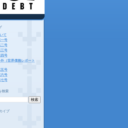
プ
いて
第一号
第二号
第三号
第四号
 号外（世界債務レポート
第五号
第六号
第七号
を検索
カイブ