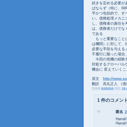
続きを定める必要が
ばならず（特に、I
平かつ包括的で、す
い。債務処理メカニ
し、債権者の責任を
は、債務者だけでな
である
もっと重要なことは
は機関）に対して、
必要な手段を与える
不履行に陥った場合
今回の危機の経験を
対処するグローバル
機会に 変えていく
原文
http://www.e
翻訳 高丸正人 （
投稿者
KASUGA
時刻:
16:
1 件のコメント
匿名
2
Harrah
Harrah