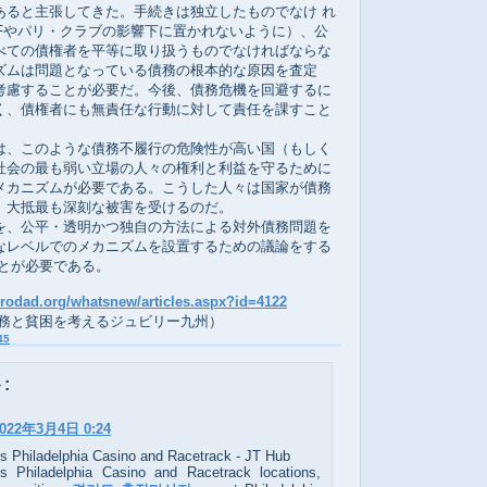
あると主張してきた。手続きは独立したものでなけ れ
MFやパリ・クラブの影響下に置かれないように）、公
べての債権者を平等に取り扱うものでなければならな
ズムは問題となっている債務の根本的な原因を査定
考慮することが必要だ。今後、債務危機を回避するに
く、債権者にも無責任な行動に対して責任を課すこと
、このような債務不履行の危険性が高い国（もしく
社会の最も弱い立場の人々の権利と利益を守るために
メカニズムが必要である。こうした人々は国家が債務
、大抵最も深刻な被害を受けるのだ。
、公平・透明かつ独自の方法による対外債務問題を
なレベルでのメカニズムを設置するための議論をする
ことが必要である。
urodad.org/whatsnew/articles.aspx?id=4122
債務と貧困を考えるジュビリー九州）
45
:
022年3月4日 0:24
's Philadelphia Casino and Racetrack - JT Hub
's Philadelphia Casino and Racetrack locations,