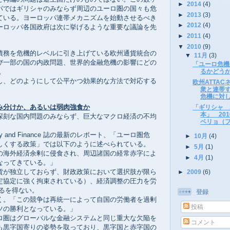
►
2014
(4)
パではギリシャのみならず周辺のユーロ圏の国々も危
►
2013
(3)
ている。ヨーロッパ連帯メカニズムを始動させるべき
►
2012
(4)
ーロッパ各国政府は次に挙げるような重要な議論を先
►
2011
(4)
▼
2010
(9)
債務を危機的レベルに引き上げている欧州通貨統合の
▼
11月
(3)
び一部の国の内政問題、世界的金融危機の影響にどの
「ユーロ危機
。
るかどう
し、どのようにして公平かつ効果的な方法で対応する
欧州ATTA
衆と連帯
危機に対
み分けか、あるいは弱肉強食か
「ギリシャ 
本」 20
刻な国内問題のみならず、巨大なマクロ経済の不均
ベリョ（
oney and Finance 誌の最新のレポート、「ユーロ圏危
►
10月
(4)
しくする政策」では以下のように述べられている。
►
5月
(1)
の海外経済余剰に侵食され、周辺諸国の経常赤字によ
►
4月
(1)
なってきている。」
が独立しておらず、財政政策において選択肢が限ら
►
2009
(6)
定協定に強く拘束されている）、経済調整の圧力を労
ざるを得ない。
登録
。「この競争は再統一によって自国の労働者を過剰
投稿
ツの勝利となっている。」
圏はグローバルな金融システムと同じ重大な欠陥を
コメント
も黒字国寄りの姿勢を取っており、黒字国と赤字国の