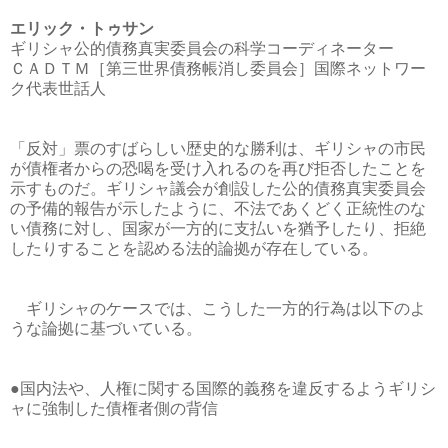
エリック・トゥサン
ギリシャ公的債務真実委員会の科学コーディネーター
ＣＡＤＴＭ［第三世界債務帳消し委員会］国際ネットワー
ク代表世話人
「反対」票のすばらしい歴史的な勝利は、ギリシャの市民
が債権者からの恐喝を受け入れるのを再び拒否したことを
示すものだ。ギリシャ議会が創設した公的債務真実委員会
の予備的報告が示したように、不法であくどく正統性のな
い債務に対し、国家が一方的に支払いを猶予したり、拒絶
したりすることを認める法的論拠が存在している。
ギリシャのケースでは、こうした一方的行為は以下のよ
うな論拠に基づいている。
●国内法や、人権に関する国際的義務を違反するようギリシ
ャに強制した債権者側の背信