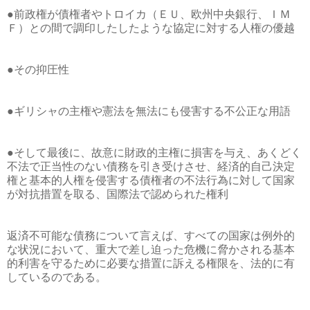
●前政権が債権者やトロイカ（ＥＵ、欧州中央銀行、ＩＭ
Ｆ）との間で調印したしたような協定に対する人権の優越
●その抑圧性
●ギリシャの主権や憲法を無法にも侵害する不公正な用語
●そして最後に、故意に財政的主権に損害を与え、あくどく
不法で正当性のない債務を引き受けさせ、経済的自己決定
権と基本的人権を侵害する債権者の不法行為に対して国家
が対抗措置を取る、国際法で認められた権利
返済不可能な債務について言えば、すべての国家は例外的
な状況において、重大で差し迫った危機に脅かされる基本
的利害を守るために必要な措置に訴える権限を、法的に有
しているのである。